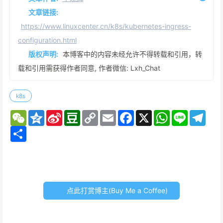
文章链接:
https://www.linuxcenter.cn/k8s/kubernetes-ingress-
configuration.html
版权声明:
本博客中的内容未经允许不得转载和引用，转
载和引用需获得作者同意, 作者微信: Lxh_Chat
k8s
W
Q
S
D
C
E
F
X
W
L
T
e
z
i
o
o
m
a
h
i
e
C
S
o
n
u
p
a
c
a
n
l
h
h
n
a
b
y
i
e
t
e
e
a
a
e
W
a
L
l
b
s
g
t
r
e
n
i
o
A
r
e
i
n
o
p
a
b
k
k
p
m
o
点此打赏博主(Buy Me a Coffee)