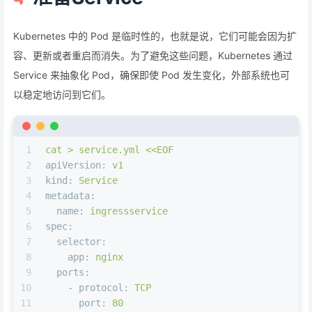
Kubernetes 中的 Pod 是临时性的，也就是说，它们可能会因为扩
容、更新或者重启而消失。为了避免这些问题，Kubernetes 通过
Service 来抽象化 Pod，确保即使 Pod 发生变化，外部系统也可
以稳定地访问到它们。
1
cat
>
service.yml
<<EOF
2
apiVersion:
v1
3
kind:
Service
4
metadata:
5
name:
ingressservice
6
spec:
7
selector:
8
app:
nginx
9
ports:
10
-
protocol:
TCP
11
port:
80