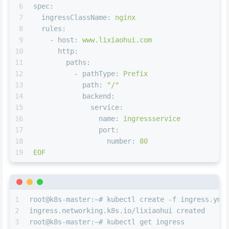
6
spec:
7
ingressClassName:
nginx
8
rules:
9
-
host:
www.lixiaohui.com
10
http:
11
paths:
12
-
pathType:
Prefix
13
path:
"/"
14
backend:
15
service:
16
name:
ingressservice
17
port:
18
number:
80
19
EOF
1
root@k8s-master:~# kubectl create -f ingress.yml
2
ingress.networking.k8s.io/lixiaohui created
3
root@k8s-master:~# kubectl get ingress