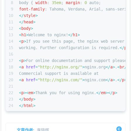
8
body
 { 
width
: 
35em
; 
margin
: 
0
 auto;
9
font-family
: Tahoma, Verdana, Arial, sans-serif
10
</
style
>
11
</
head
>
12
<
body
>
13
<
h1
>
Welcome to nginx!
</
h1
>
14
<
p
>
If you see this page, the nginx web server i
15
working. Further configuration is required.
</
p
>
16
17
<
p
>
For online documentation and support please 
18
<
a
href
=
"http://nginx.org/"
>
nginx.org
</
a
>
.
<
br
/>
19
Commercial support is available at
20
<
a
href
=
"http://nginx.com/"
>
nginx.com
</
a
>
.
</
p
>
21
22
<
p
>
<
em
>
Thank you for using nginx.
</
em
>
</
p
>
23
</
body
>
24
</
html
>
文章作者:
李晓辉