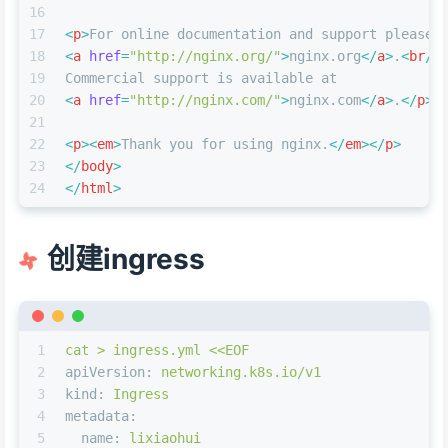
16
17
<
p
>
For online documentation and support please 
18
<
a
href
=
"http://nginx.org/"
>
nginx.org
</
a
>
.
<
br
/>
19
Commercial support is available at
20
<
a
href
=
"http://nginx.com/"
>
nginx.com
</
a
>
.
</
p
>
21
22
<
p
>
<
em
>
Thank you for using nginx.
</
em
>
</
p
>
23
</
body
>
24
</
html
>
创建ingress
1
cat
>
ingress.yml
<<EOF
2
apiVersion:
networking.k8s.io/v1
3
kind:
Ingress
4
metadata:
5
name:
lixiaohui