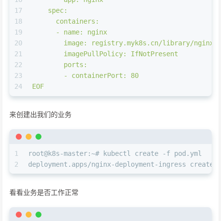
17
    spec:
18
      containers:
19
      - name: nginx
20
        image: registry.myk8s.cn/library/nginx
21
        imagePullPolicy: IfNotPresent
22
        ports:
23
        - containerPort: 80
24
EOF
来创建出我们的业务
1
root@k8s-master:~# kubectl create -f pod.yml
2
deployment.apps/nginx-deployment-ingress created
看看业务是否工作正常