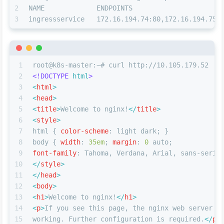
2
NAME             ENDPOINTS                      
3
ingressservice   172.16.194.74:80,172.16.194.75:
1
root@k8s-master:~# curl http://10.105.179.52
2
<!DOCTYPE 
html
>
3
<
html
>
4
<
head
>
5
<
title
>
Welcome to nginx!
</
title
>
6
<
style
>
7
html
 { 
color-scheme
: light dark; }
8
body
 { 
width
: 
35em
; 
margin
: 
0
 auto;
9
font-family
: Tahoma, Verdana, Arial, sans-serif
10
</
style
>
11
</
head
>
12
<
body
>
13
<
h1
>
Welcome to nginx!
</
h1
>
14
<
p
>
If you see this page, the nginx web server i
15
working. Further configuration is required.
</
p
>