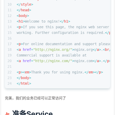
10
</
style
>
11
</
head
>
12
<
body
>
13
<
h1
>
Welcome to nginx!
</
h1
>
14
<
p
>
If you see this page, the nginx web server i
15
working. Further configuration is required.
</
p
>
16
17
<
p
>
For online documentation and support please 
18
<
a
href
=
"http://nginx.org/"
>
nginx.org
</
a
>
.
<
br
/>
19
Commercial support is available at
20
<
a
href
=
"http://nginx.com/"
>
nginx.com
</
a
>
.
</
p
>
21
22
<
p
>
<
em
>
Thank you for using nginx.
</
em
>
</
p
>
23
</
body
>
24
</
html
>
完美，我们的业务已经可以正常访问了
准备Service