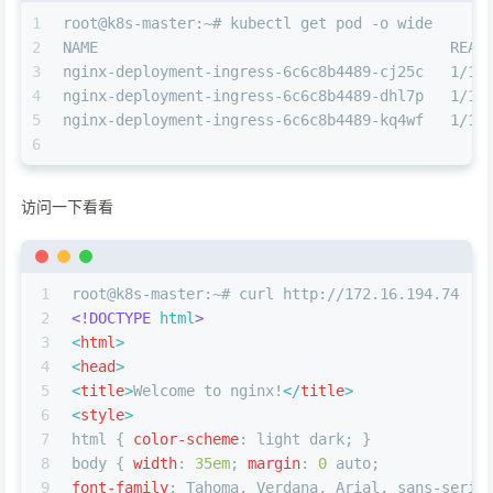
1
root@k8s-master:~# kubectl get pod -o wide
2
NAME                                        READ
3
nginx-deployment-ingress-6c6c8b4489-cj25c   1/1 
4
nginx-deployment-ingress-6c6c8b4489-dhl7p   1/1 
5
nginx-deployment-ingress-6c6c8b4489-kq4wf   1/1 
6
访问一下看看
1
root@k8s-master:~# curl http://172.16.194.74
2
<!DOCTYPE 
html
>
3
<
html
>
4
<
head
>
5
<
title
>
Welcome to nginx!
</
title
>
6
<
style
>
7
html
 { 
color-scheme
: light dark; }
8
body
 { 
width
: 
35em
; 
margin
: 
0
 auto;
9
font-family
: Tahoma, Verdana, Arial, sans-serif