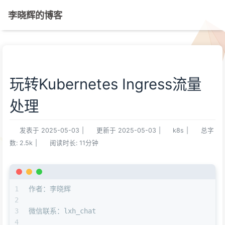
李晓辉的博客
玩转Kubernetes Ingress流量
处理
发表于
2025-05-03
|
更新于
2025-05-03
|
k8s
|
总字
数:
2.5k
|
阅读时长:
11分钟
1
作者：李晓辉
2
3
微信联系：lxh_chat
4