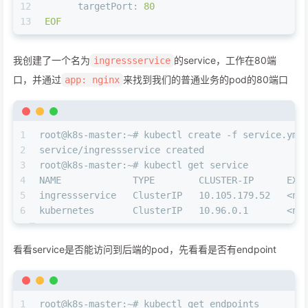
12
targetPort:
80
13
EOF
我创建了一个名为
的service，工作在80端
ingressservice
口，并通过
来找到我们的普通业务的pod的80端口
app: nginx
1
root@k8s-master:~# kubectl create -f service.yml
2
service/ingressservice created
3
root@k8s-master:~# kubectl get service
4
NAME             TYPE        CLUSTER-IP      EXT
5
ingressservice   ClusterIP   10.105.179.52   <no
6
kubernetes       ClusterIP   10.96.0.1       <no
看看service是否能访问到后端的pod，先看看是否有endpoint
1
root@k8s-master:~# kubectl get endpoints