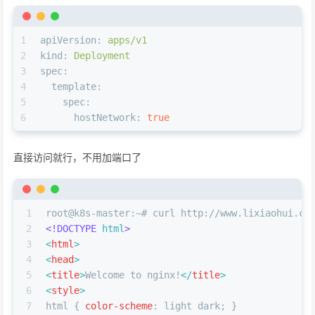
1
apiVersion:
apps/v1
2
kind:
Deployment
3
spec:
4
template:
5
spec:
6
hostNetwork:
true
直接访问就行，不用加端口了
1
root@k8s-master:~# curl http://www.lixiaohui.co
2
<!DOCTYPE 
html
>
3
<
html
>
4
<
head
>
5
<
title
>
Welcome to nginx!
</
title
>
6
<
style
>
7
html
 { 
color-scheme
: light dark; }