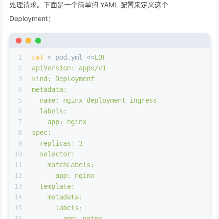
处理请求。下面是一个简单的 YAML 配置来定义这个
Deployment：
1
cat
 > pod.yml <<
EOF
2
apiVersion: apps/v1
3
kind: Deployment
4
metadata:
5
  name: nginx-deployment-ingress
6
  labels:
7
    app: nginx
8
spec:
9
  replicas: 3
10
  selector:
11
    matchLabels:
12
      app: nginx
13
  template:
14
    metadata:
15
      labels:
16
        app: nginx