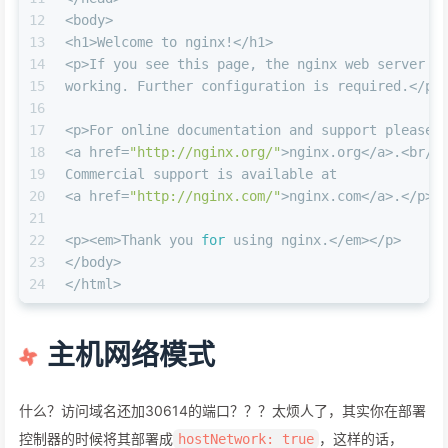
12
<body>
13
<h1>Welcome to nginx!</h1>
14
<p>If you see this page, the nginx web server i
15
working. Further configuration is required.</p>
16
17
<p>For online documentation and support please 
18
<a href=
"http://nginx.org/"
>nginx.org</a>.<br/>
19
Commercial support is available at
20
<a href=
"http://nginx.com/"
>nginx.com</a>.</p>
21
22
<p><em>Thank you 
for
 using nginx.</em></p>
23
</body>
24
</html>
主机网络模式
什么？访问域名还加30614的端口？？？太烦人了，其实你在部署
控制器的时候将其部署成
，这样的话，
hostNetwork: true